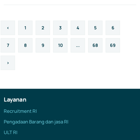
‹
1
2
3
4
5
6
7
8
9
10
...
68
69
›
Layanan
Recruitment RI
Pengadaan Barang dan jasa RI
ULT RI