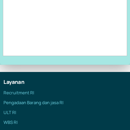
13 Feb 2024
Berita
Biro Umum
Penghargaan The GovTech Prize 2024 ...
23 Feb 2024
Berita
Biro Umum
RSUP dr. M. Djamil Padang meluncurkan inovasi terbarunya ...
Layanan
Recruitment RI
20 Feb 2024
Berita
Biro Umum
Pengadaan Barang dan jasa RI
Penandatanganan MOU dengan ERIA ...
ULT RI
WBS RI