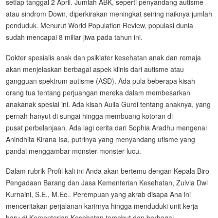
setiap tanggal 2 April. Jumlah ABK, seperti penyandang autisme
atau sindrom Down, diperkirakan meningkat seiring naiknya jumlah
penduduk. Menurut World Population Review, populasi dunia
sudah mencapai 8 miliar jiwa pada tahun ini.
Dokter spesialis anak dan psikiater kesehatan anak dan remaja
akan menjelaskan berbagai aspek klinis dari autisme atau
gangguan spektrum autisme (ASD). Ada pula beberapa kisah
orang tua tentang perjuangan mereka dalam membesarkan
anakanak spesial ini. Ada kisah Aulia Gurdi tentang anaknya, yang
pernah hanyut di sungai hingga membuang kotoran di
pusat perbelanjaan. Ada lagi cerita dari Sophia Aradhu mengenai
Anindhita Kirana Isa, putrinya yang menyandang utisme yang
pandai menggambar monster-monster lucu.
Dalam rubrik Profil kali ini Anda akan bertemu dengan Kepala Biro
Pengadaan Barang dan Jasa Kementerian Kesehatan, Zulvia Dwi
Kurnaini, S.E., M.Ec.. Perempuan yang akrab disapa Ana ini
menceritakan perjalanan karirnya hingga menduduki unit kerja
baru di Kementerian Kesehatan tersebut dan berbagai